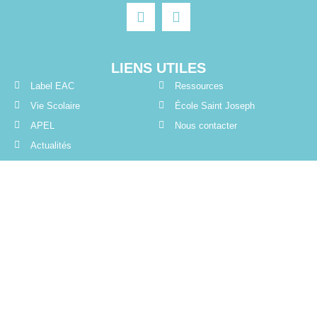
LIENS UTILES
Label EAC
Ressources
Vie Scolaire
École Saint Joseph
APEL
Nous contacter
Actualités