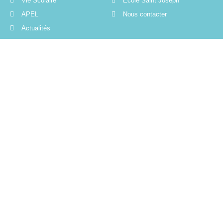
Vie Scolaire
École Saint Joseph
APEL
Nous contacter
Actualités